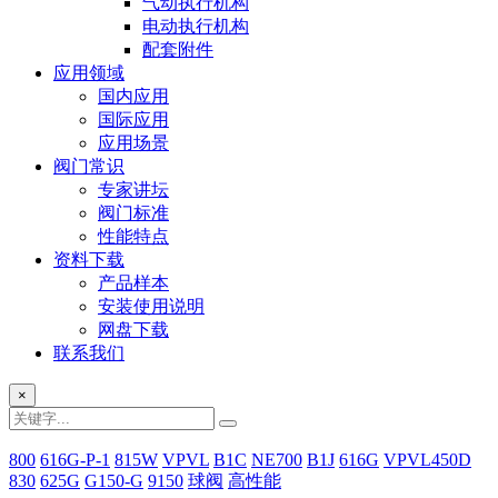
气动执行机构
电动执行机构
配套附件
应用领域
国内应用
国际应用
应用场景
阀门常识
专家讲坛
阀门标准
性能特点
资料下载
产品样本
安装使用说明
网盘下载
联系我们
×
800
616G-P-1
815W
VPVL
B1C
NE700
B1J
616G
VPVL450D
830
625G
G150-G
9150
球阀
高性能